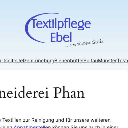
artseite
Uelzen
Lüneburg
Bienenbüttel
Soltau
Munster
Tost
neiderei Phan
 Textilien zur Reinigung und für unsere weiteren
vielen
Annahmestellen
können Sie uns auch in einer