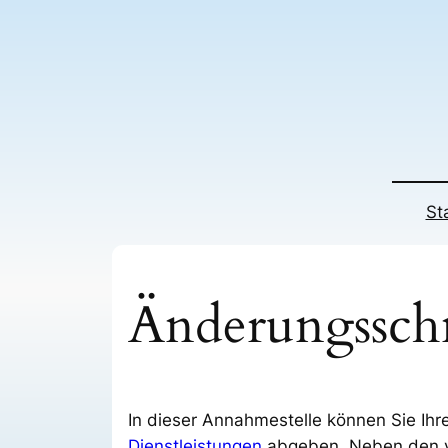
Zum
Inhalt
springen
St
Änderungssch
In dieser Annahmestelle können Sie Ihre
Dienstleistungen
abgeben. Neben den 