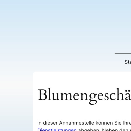
Zum
Inhalt
springen
St
Blumengeschä
In dieser Annahmestelle können Sie Ihre
Dienstleistungen
abgeben. Neben den 