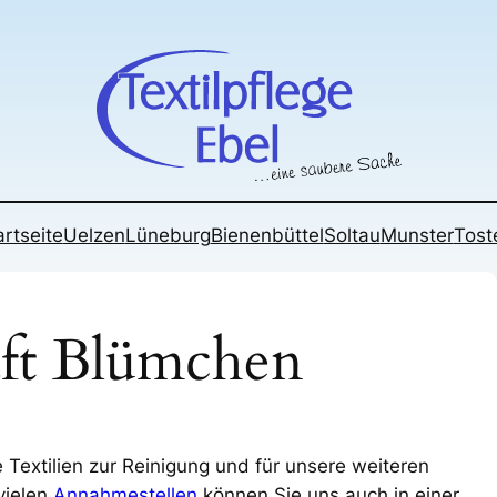
artseite
Uelzen
Lüneburg
Bienenbüttel
Soltau
Munster
Tost
ft Blümchen
 Textilien zur Reinigung und für unsere weiteren
vielen
Annahmestellen
können Sie uns auch in einer